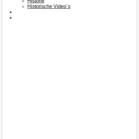
Historie
Historische Video´s
AKTUELLES
FUSSBALL