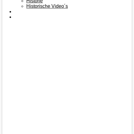
Historie
Historische Video´s
AKTUELLES
FUSSBALL